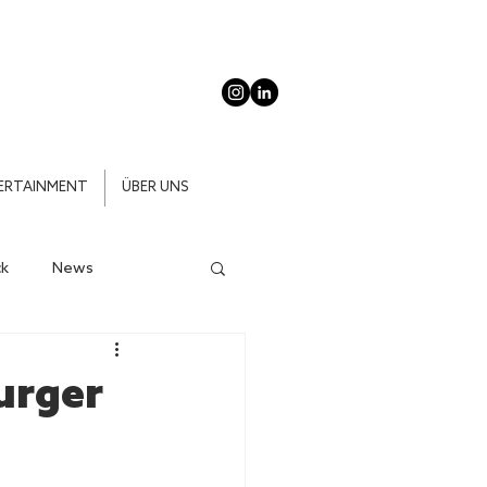
ERTAINMENT
ÜBER UNS
k
News
urger