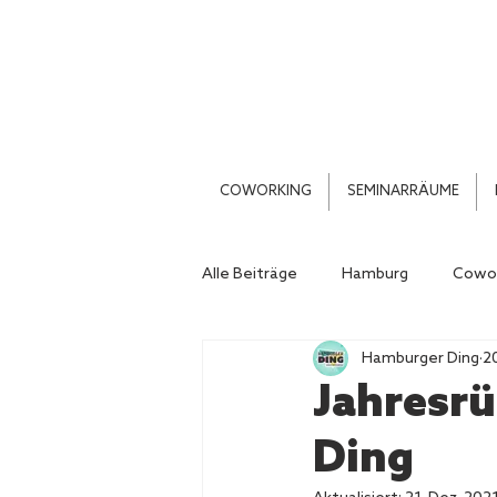
COWORKING
SEMINARRÄUME
Alle Beiträge
Hamburg
Cowor
Hamburger Ding
2
Thonet Rooftop Café
Jahresr
Ding