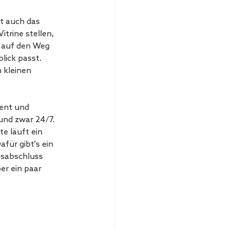
at auch das 
trine stellen, 
 auf den Weg 
lick passt. 
 kleinen 
ent und 
nd zwar 24/7. 
te läuft ein 
für gibt's ein 
esabschluss 
er ein paar 