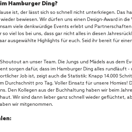
 im Hamburger Ding? 
use ist, der lässt sich so schnell nicht unterkriegen. Das h
ieder bewiesen. Wir dürfen uns einen Design-Award in die Vi
nsam viele denkwürdige Events erlebt und Partnerschaften
so viel los bei uns, dass gar nicht alles in diesen Jahresrückb
aar ausgewählte Highlights für euch. Seid ihr bereit für einen
m Shoutout an unser Team. Die Jungs und Mädels aus dem Ev
 sorgen dafür, dass im Hamburger Ding alles rundläuft - u
ortlicher Job ist, zeigt auch die Statistik: Knapp 14.000 Schrit
Durchschnitt pro Tag. Voller Einsatz für unsere Homies! Da
uns. Den Kollegen aus der Buchhaltung haben wir beim Jahr
haut. Wir sind dann lieber ganz schnell wieder geflüchtet, ab
haben wir mitgenommen.
len: