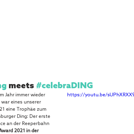
ng
 meets 
#celebraDING
m Jahr immer wieder 
https://youtu.be/sUPhXRXX
 war eines unserer 
021 eine Trophäe zum 
urger Ding: Der erste 
ce an der Reeperbahn 
Award 2021 in der 