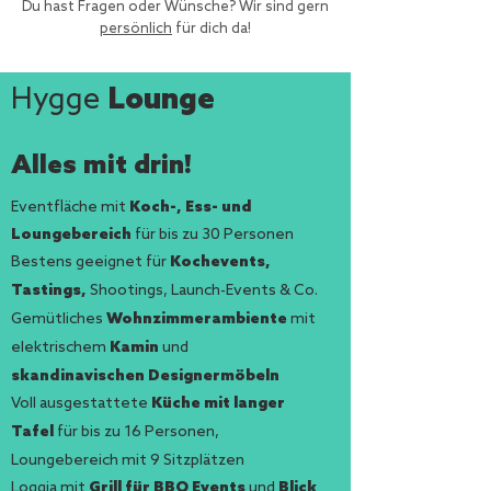
Du hast Fragen oder Wünsche? Wir sind gern
persönlich
für dich da!
Hygge
Lounge
Alles mit drin!
Eventfläche mit
Koch-, Ess- und
Loungebereich
für bis zu 30 Personen
Bestens geeignet für
Kochevents,
Shootings, Launch-Events & Co.
Tastings,
Gemütliches
mit
Wohnzimmerambiente
elektrischem
und
Kamin
skandinavischen Designermöbeln
Voll ausgestattete
Küche mit langer
für bis zu 16 Personen,
Tafel
Loungebereich mit 9 Sitzplätzen
Loggia mit
Grill für BBQ Events
und
Blick