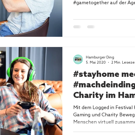
#gametogether auf der Ag
Hamburger Ding
5. Mai 2020
2 Min. Leseze
#stayhome me
#machdeinding
Charity im Ha
Mit dem Logged in Festival
Gaming und Charity Beweg
Menschen virtuell zusamme