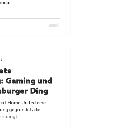
enda.
it
ets
: Gaming und
mburger Ding
 hat Home United eine
ung gegründet, die
nbringt.