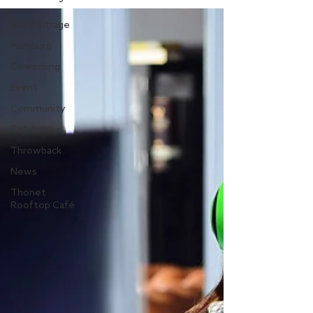
Alle Beiträge
Hamburg
Coworking
Event
Community
Celebrities
Throwback
News
Thonet
Rooftop Café