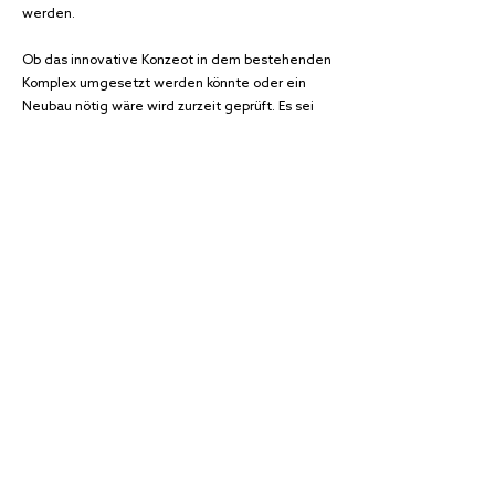
werden.
Ob das innovative Konzeot in dem bestehenden
Komplex umgesetzt werden könnte oder ein
Neubau nötig wäre wird zurzeit geprüft. Es sei
jetzt „noch einen Tick zu früh“, um darüber
Auskunft zu geben, so Berg. Die favorisierte
Lösung sei der Umbau und eine schrittweise
Neuvermietung und Inbetriebnahme. Einen
Zeitplan gebe es dafür bislang nicht, nur den
Wunsch: „So schnell wie möglich.“
Imvest sei sich der derzeitigen
Herausforderungen auf und rund um den
Neumarkt bewusst, so Berg weiter. Aber nicht
nur die zentrale Lage und die Nähe zum
Hauptbahnhof sprächen für den Standort.
Irgendwann werde es auf der Fläche, die für das
Einkaufszentrum vorgesehen gewesen sei, eine
neue Perspektive geben. „Dann werden zwei
große Projekte dem Quartier neues Leben