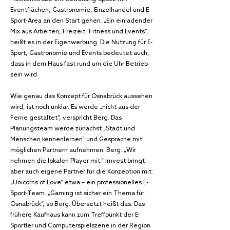
Eventflächen, Gastronomie, Einzelhandel und E-
Sport-Area an den Start gehen. „Ein einladender
Mix aus Arbeiten, Freizeit, Fitness und Events“,
heißt es in der Eigenwerbung. Die Nutzung für E-
Sport, Gastronomie und Events bedeutet auch,
dass in dem Haus fast rund um die Uhr Betrieb
sein wird.
Wie genau das Konzept für Osnabrück aussehen
wird, ist noch unklar. Es werde „nicht aus der
Ferne gestaltet“, verspricht Berg. Das
Planungsteam werde zunächst „Stadt und
Menschen kennenlernen“ und Gespräche mit
möglichen Partnern aufnehmen. Berg: „Wir
nehmen die lokalen Player mit.“ Imvest bringt
aber auch eigene Partner für die Konzeption mit:
„Unicorns of Love“ etwa – ein professionelles E-
Sport-Team. „Gaming ist sicher ein Thema für
Osnabrück“, so Berg. Übersetzt heißt das: Das
frühere Kaufhaus kann zum Treffpunkt der E-
Sportler und Computerspielszene in der Region