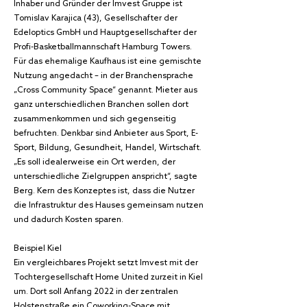
Inhaber und Gründer der Imvest Gruppe ist
Tomislav Karajica (43), Gesellschafter der
Edeloptics GmbH und Hauptgesellschafter der
Profi-Basketballmannschaft Hamburg Towers.
Für das ehemalige Kaufhaus ist eine gemischte
Nutzung angedacht – in der Branchensprache
„Cross Community Space“ genannt. Mieter aus
ganz unterschiedlichen Branchen sollen dort
zusammenkommen und sich gegenseitig
befruchten. Denkbar sind Anbieter aus Sport, E-
Sport, Bildung, Gesundheit, Handel, Wirtschaft.
„Es soll idealerweise ein Ort werden, der
unterschiedliche Zielgruppen anspricht“, sagte
Berg. Kern des Konzeptes ist, dass die Nutzer
die Infrastruktur des Hauses gemeinsam nutzen
und dadurch Kosten sparen.
Beispiel Kiel
Ein vergleichbares Projekt setzt Imvest mit der
Tochtergesellschaft Home United zurzeit in Kiel
um. Dort soll Anfang 2022 in der zentralen
Holstenstraße ein Coworking-Space mit