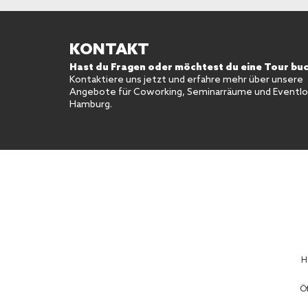
KONTAKT
Hast du Fragen oder möchtest du eine Tour bu
Kontaktiere uns jetzt und erfahre mehr über unsere
Angebote für Coworking, Seminarräume und Eventloc
Hamburg.
H
Öf