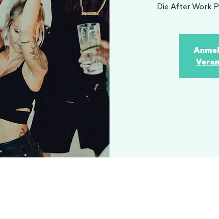
Die After Work P
Anmel
Veran