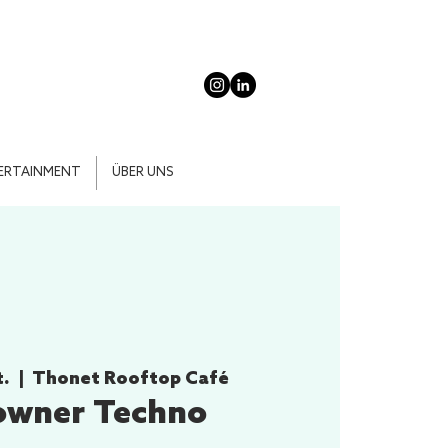
ERTAINMENT
ÜBER UNS
t.
  |  
Thonet Rooftop Café
owner Techno