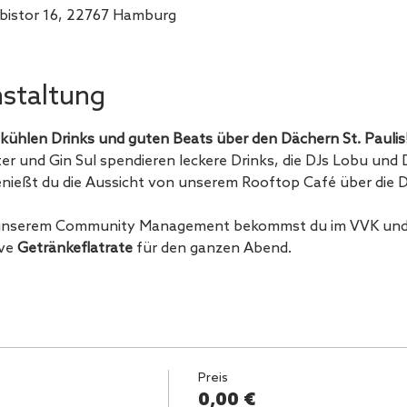
bistor 16, 22767 Hamburg
nstaltung
kühlen Drinks und guten Beats über den Dächern St. Paulis
r und Gin Sul spendieren leckere Drinks, die DJs Lobu und D
ießt du die Aussicht von unserem Rooftop Café über die Dä
unserem Community Management bekommst du im VVK und 
ve 
Getränkeflatrate 
für den ganzen Abend.
Preis
0,00 €