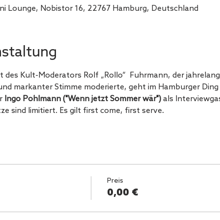
ini Lounge, Nobistor 16, 22767 Hamburg, Deutschland
nstaltung
st des Kult-Moderators Rolf „Rollo“  Fuhrmann, der jahrelang
 und markanter Stimme moderierte, geht im Hamburger Ding
r 
Ingo Pohlmann ("Wenn jetzt Sommer wär")
 als Interviewga
tze sind limitiert. Es gilt first come, first serve.
Preis
0,00 €