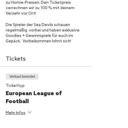
zu Homie-Preisen. Den Ticketpreis
verrechnen wir zu 100 % mit deinem
Verzehr vor Ort!
Die Spieler der Sea Devils schauen
regelmäßig vorbei und haben exklusive
Goodies + Gewinnspiele für euch im
Gepäck. Vorbeikommen lohnt sich!
Einlass ist eine halbe Stunde vor
Spielbeginn.
Tickets
Eintritt nur mit
negativem Testergebnis
oder Impfnachweis und nach vorheriger
Anmeldung.
Verkauf beendet
Foto: Michael Freitag
Tickettyp
European League of
Football
Mehr Infos
Preis