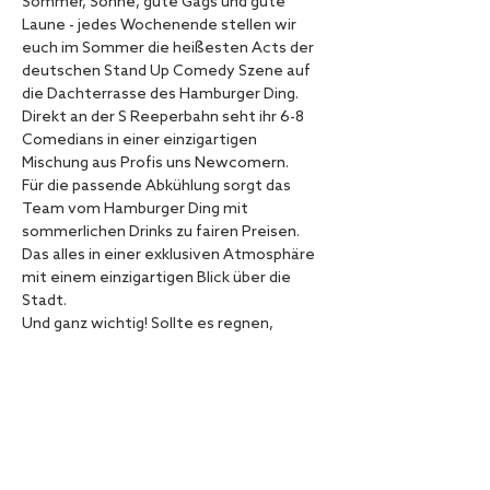
Sommer, Sonne, gute Gags und gute 
Laune - jedes Wochenende stellen wir 
euch im Sommer die heißesten Acts der 
deutschen Stand Up Comedy Szene auf 
die Dachterrasse des Hamburger Ding. 
Direkt an der S Reeperbahn seht ihr 6-8 
Comedians in einer einzigartigen 
Mischung aus Profis uns Newcomern.
Für die passende Abkühlung sorgt das 
Team vom Hamburger Ding mit 
sommerlichen Drinks zu fairen Preisen.
Das alles in einer exklusiven Atmosphäre 
mit einem einzigartigen Blick über die 
Stadt.
Und ganz wichtig! Sollte es regnen, 
verlegen wir die Show nach drinnen.
Diese Veranstaltung teilen