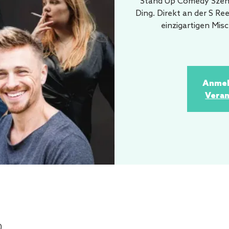
Stand Up Comedy Szene
Ding. Direkt an der S Re
einzigartigen Mi
Anmel
Veran
0