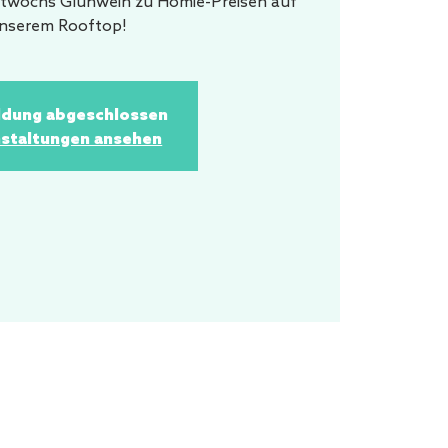
ttwochs Glühwein zu Homie-Preisen auf
nserem Rooftop!
dung abgeschlossen
staltungen ansehen