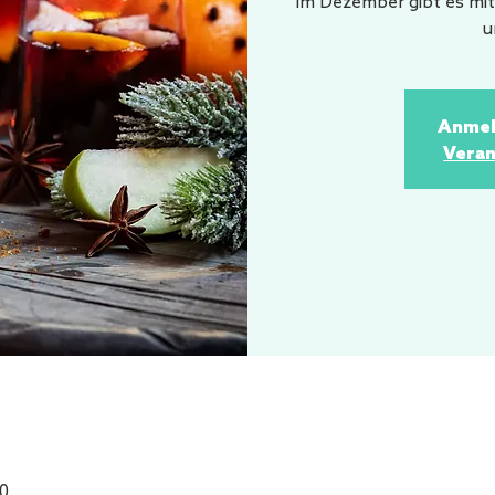
Im Dezember gibt es mi
u
Anmel
Veran
00