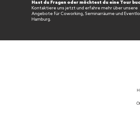
Hast du Fragen oder möchtest du eine Tour bu
Kontaktiere uns jetzt und erfahre mehr über unsere
Angebote für Coworking, Seminarräume und Eventloc
Hamburg.
H
Öf