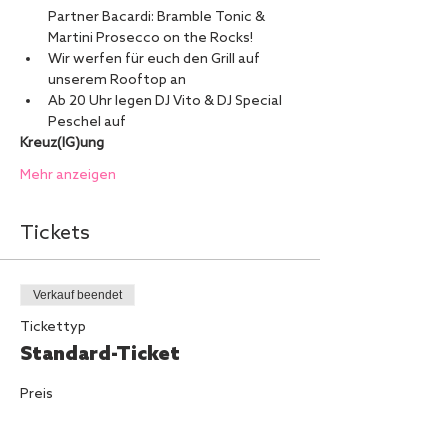
Partner Bacardi: Bramble Tonic & 
Martini Prosecco on the Rocks!
Wir werfen für euch den Grill auf 
unserem Rooftop an
Ab 20 Uhr legen DJ Vito & DJ Special 
Peschel auf
Kreuz(IG)ung
Mehr anzeigen
Tickets
Verkauf beendet
Tickettyp
Standard-Ticket
Preis
5,00 €
+0,13 € Ticket-Servicegebühr