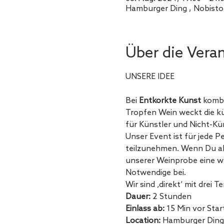
Hamburger Ding , Nobisto
Über die Vera
Bei 
Entkorkte Kunst
 kombi
Tropfen Wein weckt die kün
für Künstler und Nicht-Kün
Unser Event ist für jede P
teilzunehmen. Wenn Du als
unserer Weinprobe eine wah
Notwendige bei.
Wir sind ‚direkt‘ mit drei
Dauer:
Einlass ab: 
Location: 
Hamburger Ding