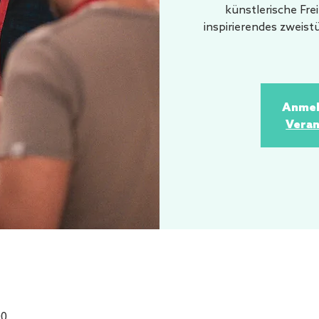
künstlerische Fre
inspirierendes zweist
Anmel
Veran
00