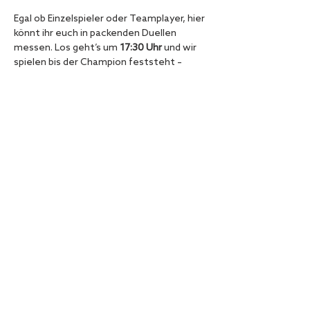
Egal ob Einzelspieler oder Teamplayer, hier 
könnt ihr euch in packenden Duellen 
messen. Los geht’s um 
17:30 Uhr
 und wir 
spielen bis der Champion feststeht – 
natürlich mit Open End, damit kein Spiel zu 
kurz kommt!
Also hol dir deine Freunde, meldet euch 
an und erlebt einen unvergesslichen FIFA-
Abend im Hamburger Ding!
Diese Veranstaltung teilen