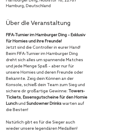
Hamburger Ding, Nobistor 16, 22767
Hamburg, Deutschland
Über die Veranstaltung
FIFA-Turnier im Hamburger Ding – Exklusiv 
für Homies und ihre Freunde!
Jetzt sind die Controller in eurer Hand! 
Beim FIFA-Turnier im Hamburger Ding 
dreht sich alles um spannende Matches 
und jede Menge Spaß – aber nur für 
unsere Homies und deren Freunde oder 
Bekannte. Zeig dein Können an der 
Konsole, schieß dein Team zum Sieg und 
sichere dir großartige Gewinne: 
Towers-
Tickets
, 
Essensgutscheine für den Homie 
Lunch
 und 
Sundowner Drinks
 warten auf 
die Besten!
Natürlich gibt es für die Sieger auch 
wieder unsere legendären Medaillen!