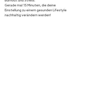
Burnout und Stress.
Gerade mal 15 Minuten, die deine 
Einstellung zu einem gesunden Lifestyle 
nachhaltig verändern werden!
Diese Veranstaltung teilen
Hamburger Ding | Nobistor 16, 22767 Hamburg |
Direkt an der S-Bahn Reeperbahn
Tel: +49 40 419 297 00 | Mail: