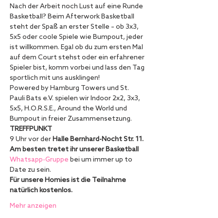
Nach der Arbeit noch Lust auf eine Runde 
Basketball? Beim Afterwork Basketball 
steht der Spaß an erster Stelle – ob 3x3, 
5x5 oder coole Spiele wie Bumpout, jeder 
ist willkommen. Egal ob du zum ersten Mal 
auf dem Court stehst oder ein erfahrener 
Spieler bist, komm vorbei und lass den Tag 
sportlich mit uns ausklingen!
Powered by Hamburg Towers und St. 
Pauli Bats e.V. spielen wir Indoor 2x2, 3x3, 
5x5, H.O.R.S.E., Around the World und 
Bumpout in freier Zusammensetzung. 
TREFFPUNKT
9 Uhr vor der 
Halle Bernhard-Nocht Str. 11.
Am besten tretet ihr unserer Basketball 
Whatsapp-Gruppe
 bei um immer up to 
Date zu sein.
Für unsere Homies ist die Teilnahme 
natürlich kostenlos. 
Mehr anzeigen