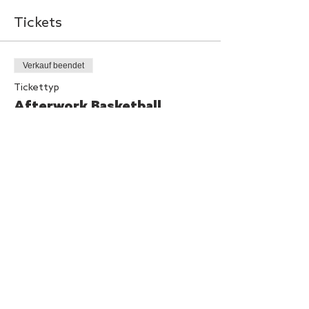
Tickets
Verkauf beendet
Tickettyp
Afterwork Basketball
Mehr Infos
Preis
5,00 €
Diese Veranstaltung teilen