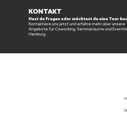
KONTAKT
Hast du Fragen oder möchtest du eine Tour bu
Kontaktiere uns jetzt und erfahre mehr über unsere
Angebote für Coworking, Seminarräume und Eventloc
Hamburg.
H
Öf