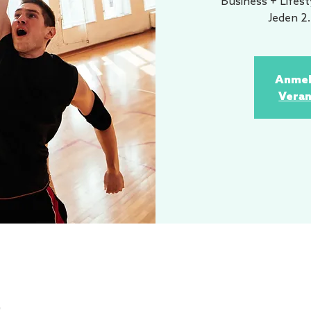
Business + Lifes
Jeden 2
Anmel
Veran
0