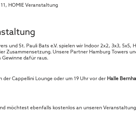
. 11, HOMIE Veranstaltung
nstaltung
und St. Pauli Bats e.V. spielen wir Indoor 2x2, 3x3, 5x5, H
ier Zusammensetzung. Unsere Partner Hamburg Towers und 
s Gewinne dafür raus.
in der Cappellini Lounge oder um 19 Uhr vor der
Halle Bernha
und möchtest ebenfalls kostenlos an unseren Veranstaltun
obemitgliedschaft registrieren.