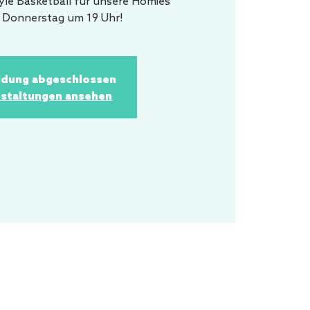
tyle Basketball für unsere Homies
. Donnerstag um 19 Uhr!
dung abgeschlossen
staltungen ansehen