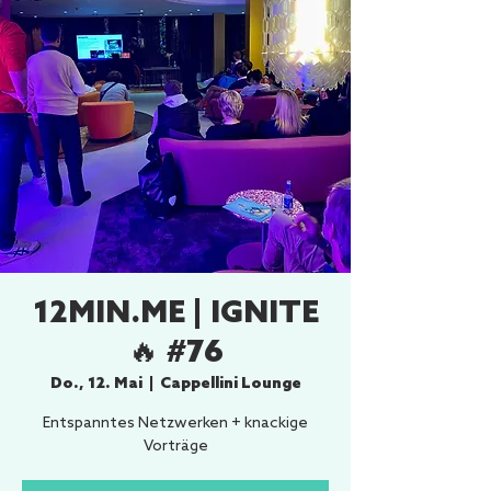
12MIN.ME | IGNITE
🔥 #76
Do., 12. Mai
  |  
Cappellini Lounge
Entspanntes Netzwerken + knackige
Vorträge