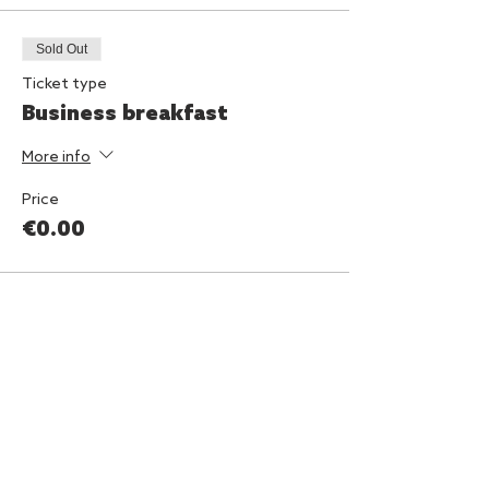
Sold Out
Ticket type
Business breakfast
More info
Price
€0.00
This event is sold out
Diese Veranstaltung teilen